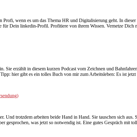
in Profi, wenn es um das Thema HR und Digitalisierung geht. In dieser P
 für Dein linkedin-Profil. Profitiere von ihrem Wissen. Vernetze Dich m
dlerin. Sie erzählt in diesem kurzen Podcast vom Zeichnen und Bahnfah
Tipp: hier gibt es ein tolles Buch von mir zum Arbeitsleben: Es ist jet
rsendung)
er. Und trotzdem arbeiten beide Hand in Hand. Sie tauschen sich aus. S
er gesprochen, was jetzt so notwendig ist. Eine gutes Gespräch mit to