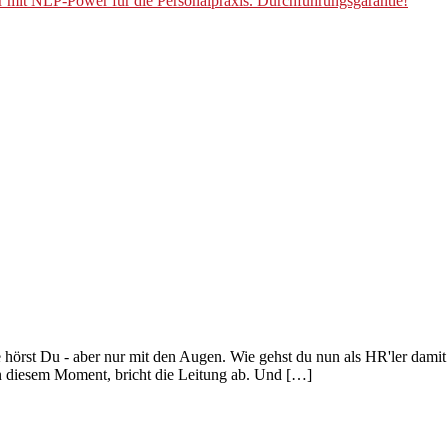
r mit NLP-Power für die Personalpraxis. Durchführungsgarantie!
ese hörst Du - aber nur mit den Augen. Wie gehst du nun als HR'ler dami
in diesem Moment, bricht die Leitung ab. Und […]