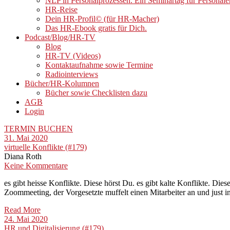
NLP in Personalprozessen. Ein Seminartag für Personale
HR-Reise
Dein HR-Profil© (für HR-Macher)
Das HR-Ebook gratis für Dich.
Podcast/Blog/HR-TV
Blog
HR-TV (Videos)
Kontaktaufnahme sowie Termine
Radiointerviews
Bücher/HR-Kolumnen
Bücher sowie Checklisten dazu
AGB
Login
TERMIN BUCHEN
31. Mai 2020
virtuelle Konflikte (#179)
Diana Roth
Keine Kommentare
es gibt heisse Konflikte. Diese hörst Du. es gibt kalte Konflikte. Di
Zoommeeting, der Vorgesetzte muffelt einen Mitarbeiter an und just 
Read More
24. Mai 2020
HR und Digitalisierung (#179)