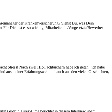
Casemanager der Krankenversicherung? Siehst Du, was Dein
t Für Dich ist es so wichtig, Mitarbeitende/Vorgesetzte/Bewerber
 macht Stress! Nach zwei HR-Fachbüchern habe ich getan...ich habe
sind aus meiner Erfahrungswelt und auch aus den vielen Geschichten,
rtin Gudrun Turek-Lima berichtet in diesem Interview über: