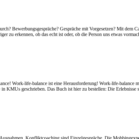
gs durch? Bewerbungsgespräche? Gespräche mit Vorgesetzen? Mit dem 
er zu erkennen, ob das echt ist oder, ob die Person uns etwas vormach
alance! Work-life-balance ist eine Herausforderung! Work-life-balance
 in KMUs geschrieben. Das Buch ist hier zu bestellen: Die Erlebnisse 
ie Ausnahmen. Konfliktcoaching sind Einzelgespräche. Die Mobbingexpe