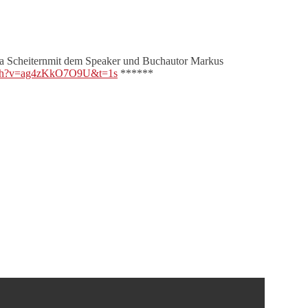
 Scheiternmit dem Speaker und Buchautor Markus
atch?v=ag4zKkO7O9U&t=1s
******