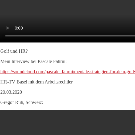
Golf und HR?
Mein Interview bei Pascale Fahrni:
https://soundcloud.com/pascale_fahrni/mentale-strategien-fur-dein-golfs
HR-TV Basel mit dem Arbeitsrechtler
20.03.2020
Gregor Ruh, Schweiz: