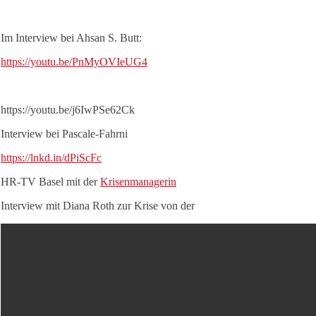
Im Interview bei Ahsan S. Butt:
https://youtu.be/PnMyOVIeUG4
https://youtu.be/j6IwPSe62Ck
Interview bei Pascale-Fahrni
https://lnkd.in/dPiScFc
HR-TV Basel mit der
Krisenmanagerin
Interview mit Diana Roth zur Krise von der