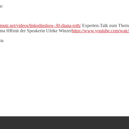
a:
hmutz.net/videos/linkedinshow-30-diana-roth/
Experten-Talk zum Thema
a HRmit der Speakerin Ulrike Winzer
https://www.youtube.com/w
ma