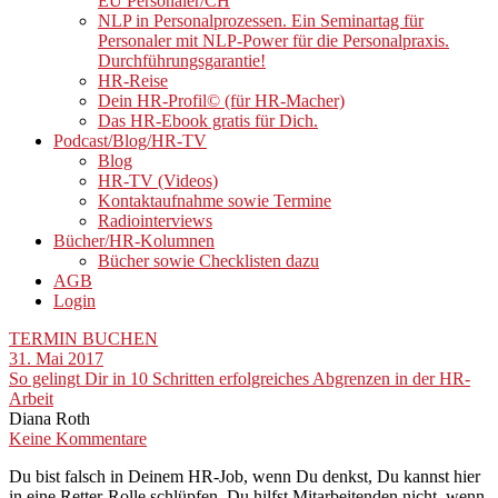
EU Personaler/CH
NLP in Personalprozessen. Ein Seminartag für
Personaler mit NLP-Power für die Personalpraxis.
Durchführungsgarantie!
HR-Reise
Dein HR-Profil© (für HR-Macher)
Das HR-Ebook gratis für Dich.
Podcast/Blog/HR-TV
Blog
HR-TV (Videos)
Kontaktaufnahme sowie Termine
Radiointerviews
Bücher/HR-Kolumnen
Bücher sowie Checklisten dazu
AGB
Login
TERMIN BUCHEN
31. Mai 2017
So gelingt Dir in 10 Schritten erfolgreiches Abgrenzen in der HR-
Arbeit
Diana Roth
Keine Kommentare
Du bist falsch in Deinem HR-Job, wenn Du denkst, Du kannst hier
in eine Retter-Rolle schlüpfen. Du hilfst Mitarbeitenden nicht, wenn