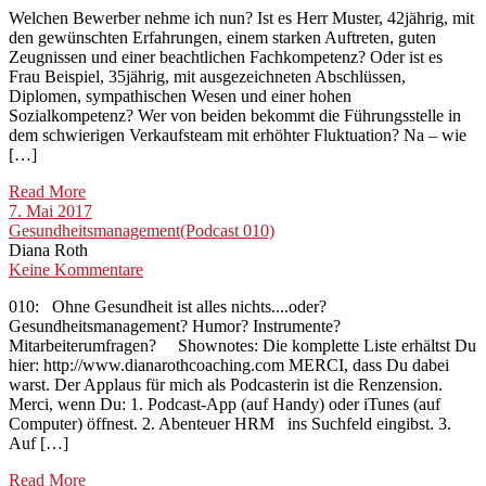
Welchen Bewerber nehme ich nun? Ist es Herr Muster, 42jährig, mit
den gewünschten Erfahrungen, einem starken Auftreten, guten
Zeugnissen und einer beachtlichen Fachkompetenz? Oder ist es
Frau Beispiel, 35jährig, mit ausgezeichneten Abschlüssen,
Diplomen, sympathischen Wesen und einer hohen
Sozialkompetenz? Wer von beiden bekommt die Führungsstelle in
dem schwierigen Verkaufsteam mit erhöhter Fluktuation? Na – wie
[…]
Read More
7. Mai 2017
Gesundheitsmanagement(Podcast 010)
Diana Roth
Keine Kommentare
010: Ohne Gesundheit ist alles nichts....oder?
Gesundheitsmanagement? Humor? Instrumente?
Mitarbeiterumfragen? Shownotes: Die komplette Liste erhältst Du
hier: http://www.dianarothcoaching.com MERCI, dass Du dabei
warst. Der Applaus für mich als Podcasterin ist die Renzension.
Merci, wenn Du: 1. Podcast-App (auf Handy) oder iTunes (auf
Computer) öffnest. 2. Abenteuer HRM ins Suchfeld eingibst. 3.
Auf […]
Read More