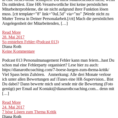
Du mitleidest. Eine HR-Verantwortliche löst keine persönlichen
Mitarbeiterprobleme, die sie nicht aufgrund ihrer Funktion lösen
muss. [ctt template="8" link="0uL5d" via="no" ]Werde nicht zu
Mutter Teresa in Deiner Personalarbeit.[/ctt] Mach die persönlichen
Angelegenheit der Mitarbeitenden, […]
Read More
28. Mai 2017
So entstehen Fehler (Podcast 013)
Diana Roth
Keine Kommentare
Podcast 013 Personalmanagement Fehler kann man feiern...hast Du
schon mal eine Fehlerparty organisiert? Lese hier zu auch:
https://dianarothcoaching.com/7-boese-luegen-zum-thema-kritik/
Viel Spass beim Zuhören. Anmerkung: Alle drei Monate verlose
ich unter allen Bewertungen auf iTunes eine HR-Supervision.. Bist
Du dabei? Dann bewerte mich und sende mir die Bewertung (Foto
genügt) per Email auf Kontakt@dianarothcoaching.com... denn mit
[…]
Read More
24. Mai 2017
7 böse Lügen zum Thema Kritik
Diana Roth