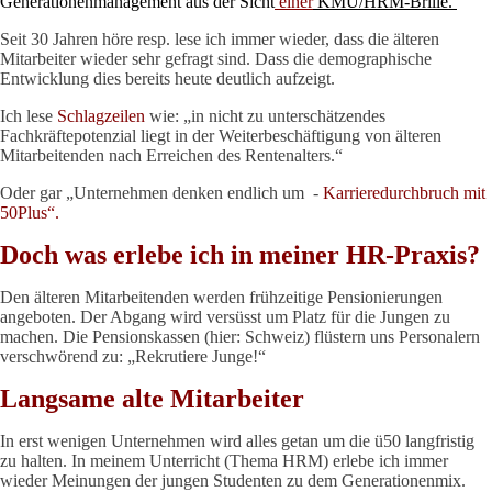
Generationenmanagement aus der Sicht
einer
KMU/HRM-Brille.
Seit 30 Jahren höre resp. lese ich immer wieder, dass die älteren
Mitarbeiter wieder sehr gefragt sind. Dass die demographische
Entwicklung dies bereits heute deutlich aufzeigt.
Ich lese
Schlagzeilen
wie: „in nicht zu unterschätzendes
Fachkräftepotenzial liegt in der Weiterbeschäftigung von älteren
Mitarbeitenden nach Erreichen des Rentenalters.“
Oder gar „Unternehmen denken endlich um -
Karrieredurchbruch mit
50Plus“.
Doch was erlebe ich in meiner HR-Praxis?
Den älteren Mitarbeitenden werden frühzeitige Pensionierungen
angeboten. Der Abgang wird versüsst um Platz für die Jungen zu
machen. Die Pensionskassen (hier: Schweiz) flüstern uns Personalern
verschwörend zu: „Rekrutiere Junge!“
Langsame alte Mitarbeiter
In erst wenigen Unternehmen wird alles getan um die ü50 langfristig
zu halten. In meinem Unterricht (Thema HRM) erlebe ich immer
wieder Meinungen der jungen Studenten zu dem Generationenmix.