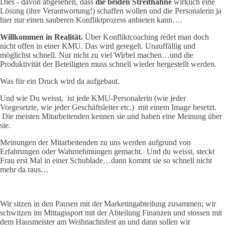
Dies - davon abgesehen, dass
die beiden Streithähne
wirklich eine
Lösung (ihre Verantwortung!) schaffen wollen und die Personalerin ja
hier nur einen sauberen Konfliktprozess anbieten kann….
Willkommen in Realität.
Über Konfliktcoaching redet man doch
nicht offen in einer KMU. Das wird geregelt. Unauffällig und
möglichst schnell. Nur nicht zu viel Wirbel machen…und die
Produktivität der Beteiligten muss schnell wieder hergestellt werden.
Was für ein Druck wird da aufgebaut.
Und wie Du weisst, ist jede KMU-Personalerin (wie jeder
Vorgesetzte, wie jeder Geschäftsleiter etc.) mit einem Image besetzt.
Die meisten Mitarbeitenden kennen sie und haben eine Meinung über
sie.
Meinungen der Mitarbeitenden zu uns werden aufgrund von
Erfahrungen oder Wahrnehmungen gemacht. Und du weisst, steckt
Frau erst Mal in einer Schublade…dann kommt sie so schnell nicht
mehr da raus…
Wir sitzen in den Pausen mit der Marketingabteilung zusammen; wir
schwitzen im Mittagssport mit der Abteilung Finanzen und stossen mit
dem Hausmeister am Weihnachtsfest an und dann sollen wir