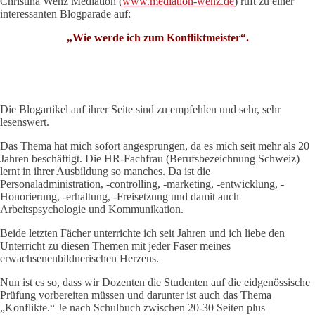
Christina Wenz Mediation (
www.mediation-wenz.de
) ruft zu einer
interessanten Blogparade auf:
„Wie werde ich zum Konfliktmeister“.
Die Blogartikel auf ihrer Seite sind zu empfehlen und sehr, sehr
lesenswert.
Das Thema hat mich sofort angesprungen, da es mich seit mehr als 20
Jahren beschäftigt. Die HR-Fachfrau (Berufsbezeichnung Schweiz)
lernt in ihrer Ausbildung so manches. Da ist die
Personaladministration, -controlling, -marketing, -entwicklung, -
Honorierung, -erhaltung, -Freisetzung und damit auch
Arbeitspsychologie und Kommunikation.
Beide letzten Fächer unterrichte ich seit Jahren und ich liebe den
Unterricht zu diesen Themen mit jeder Faser meines
erwachsenenbildnerischen Herzens.
Nun ist es so, dass wir Dozenten die Studenten auf die eidgenössische
Prüfung vorbereiten müssen und darunter ist auch das Thema
„Konflikte.“ Je nach Schulbuch zwischen 20-30 Seiten plus