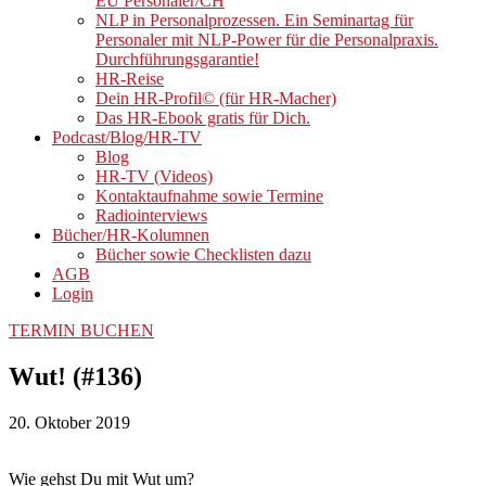
EU Personaler/CH
NLP in Personalprozessen. Ein Seminartag für
Personaler mit NLP-Power für die Personalpraxis.
Durchführungsgarantie!
HR-Reise
Dein HR-Profil© (für HR-Macher)
Das HR-Ebook gratis für Dich.
Podcast/Blog/HR-TV
Blog
HR-TV (Videos)
Kontaktaufnahme sowie Termine
Radiointerviews
Bücher/HR-Kolumnen
Bücher sowie Checklisten dazu
AGB
Login
TERMIN BUCHEN
Wut! (#136)
20. Oktober 2019
Wie gehst Du mit Wut um?