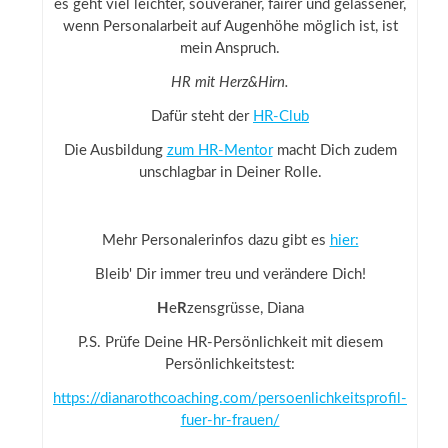
es geht viel leichter, souveräner, fairer und gelassener,
wenn Personalarbeit auf Augenhöhe möglich ist, ist
mein Anspruch.
HR mit Herz&Hirn.
Dafür steht der
HR-Club
Die Ausbildung
zum HR-Mentor
macht Dich zudem
unschlagbar in Deiner Rolle.
Mehr Personalerinfos dazu gibt es
hier:
Bleib' Dir immer treu und verändere Dich!
H
e
R
zensgrüsse, Diana
P.S. Prüfe Deine HR-Persönlichkeit mit diesem
Persönlichkeitstest:
https://dianarothcoaching.com/persoenlichkeitsprofil-
fuer-hr-frauen/