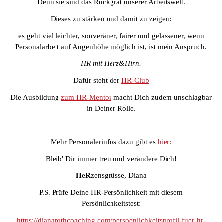
Denn sie sind das Rückgrat unserer Arbeitswelt.
Dieses zu stärken und damit zu zeigen:
es geht viel leichter, souveräner, fairer und gelassener, wenn
Personalarbeit auf Augenhöhe möglich ist, ist mein Anspruch.
HR mit Herz&Hirn.
Dafür steht der
HR-Club
Die Ausbildung
zum HR-Mentor
macht Dich zudem unschlagbar
in Deiner Rolle.
Mehr Personalerinfos dazu gibt es
hier:
Bleib' Dir immer treu und verändere Dich!
H
e
R
zensgrüsse, Diana
P.S. Prüfe Deine HR-Persönlichkeit mit diesem
Persönlichkeitstest:
https://dianarothcoaching.com/persoenlichkeitsprofil-fuer-hr-