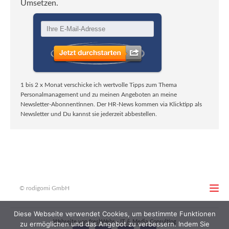
Umsetzen.
1 bis 2 x Monat verschicke ich wertvolle Tipps zum Thema
Personalmanagement und zu meinen Angeboten an meine
Newsletter-Abonnentinnen. Der HR-News kommen via Klicktipp als
Newsletter und Du kannst sie jederzeit abbestellen.
© rodigomi GmbH
Diese Webseite verwendet Cookies, um bestimmte Funktionen
Webseite von freshWebs - IT & Media Consulting
zu ermöglichen und das Angebot zu verbessern. Indem Sie