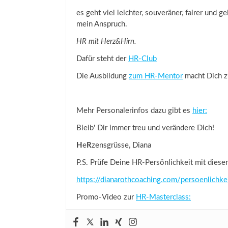
es geht viel leichter, souveräner, fairer und 
mein Anspruch.
HR mit Herz&Hirn.
Dafür steht der
HR-Club
Die Ausbildung
zum HR-Mentor
macht Dich z
Mehr Personalerinfos dazu gibt es
hier:
Bleib' Dir immer treu und verändere Dich!
H
e
R
zensgrüsse, Diana
P.S. Prüfe Deine HR-Persönlichkeit mit diese
https://dianarothcoaching.com/persoenlichkei
Promo-Video zur
HR-Masterclass: