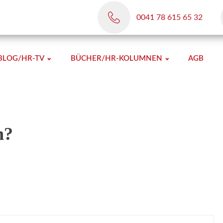
0041 78 615 65 32
BLOG/HR-TV
BÜCHER/HR-KOLUMNEN
AGB
n?