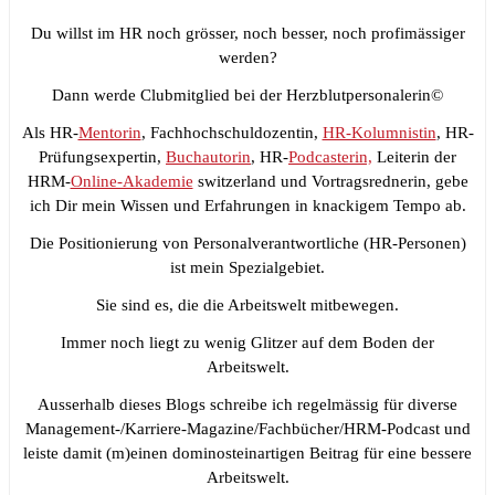
Du willst im HR noch grösser, noch besser, noch profimässiger
werden?
Dann werde Clubmitglied bei der Herzblutpersonalerin©
Als HR-
Mentorin
, Fachhochschuldozentin,
HR-Kolumnistin
, HR-
Prüfungsexpertin,
Buchautorin
, HR-
Podcasterin,
Leiterin der
HRM-
Online-Akademie
switzerland und Vortragsrednerin, gebe
ich Dir mein Wissen und Erfahrungen in knackigem Tempo ab.
Die Positionierung von Personalverantwortliche (HR-Personen)
ist mein Spezialgebiet.
Sie sind es, die die Arbeitswelt mitbewegen.
Immer noch liegt zu wenig Glitzer auf dem Boden der
Arbeitswelt.
Ausserhalb dieses Blogs schreibe ich regelmässig für diverse
Management-/Karriere-Magazine/Fachbücher/HRM-Podcast und
leiste damit (m)einen dominosteinartigen Beitrag für eine bessere
Arbeitswelt.