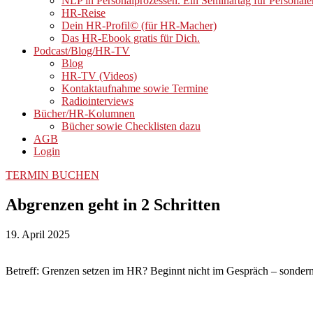
NLP in Personalprozessen. Ein Seminartag für Personale
HR-Reise
Dein HR-Profil© (für HR-Macher)
Das HR-Ebook gratis für Dich.
Podcast/Blog/HR-TV
Blog
HR-TV (Videos)
Kontaktaufnahme sowie Termine
Radiointerviews
Bücher/HR-Kolumnen
Bücher sowie Checklisten dazu
AGB
Login
TERMIN BUCHEN
Abgrenzen geht in 2 Schritten
19. April 2025
Betreff: Grenzen setzen im HR? Beginnt nicht im Gespräch – sonder