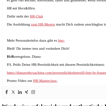
es geht viel leichter, souveräner, fairer und gelassener, wenn Pers
HR mit Herz&Hirn.
Dafür steht der
HR-Club
Die Ausbildung
zum HR-Mentor
macht Dich zudem unschlagbar in
Mehr Personalerinfos dazu gibt es
hier:
Bleib' Dir immer treu und verändere Dich!
H
e
R
zensgrüsse, Diana
P.S. Prüfe Deine HR-Persönlichkeit mit diesem Persönlichkeitstest:
https://dianarothcoaching.com/persoenlichkeitsprofil-fuer-hr-frauen
Promo-Video zur
HR-Masterclass: