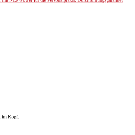
r mit NLP-Power für die Personalpraxis. Durchführungsgarantie!
n im Kopf.