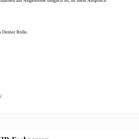
onalarbeit auf Augenhöhe möglich ist, ist mein Anspruch.
 Deiner Rolle.
/