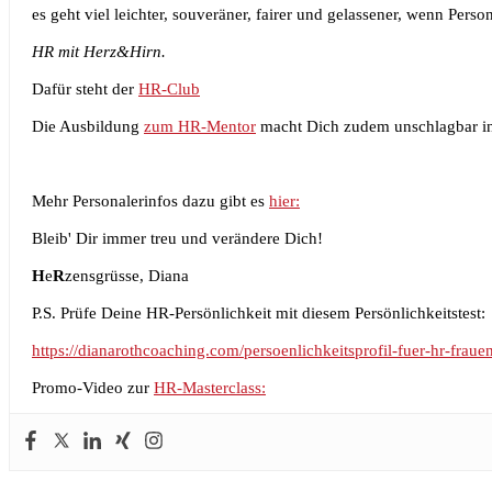
es geht viel leichter, souveräner, fairer und gelassener, wenn Pers
HR mit Herz&Hirn.
Dafür steht der
HR-Club
Die Ausbildung
zum HR-Mentor
macht Dich zudem unschlagbar in
Mehr Personalerinfos dazu gibt es
hier:
Bleib' Dir immer treu und verändere Dich!
H
e
R
zensgrüsse, Diana
P.S. Prüfe Deine HR-Persönlichkeit mit diesem Persönlichkeitstest:
https://dianarothcoaching.com/persoenlichkeitsprofil-fuer-hr-frauen
Promo-Video zur
HR-Masterclass: