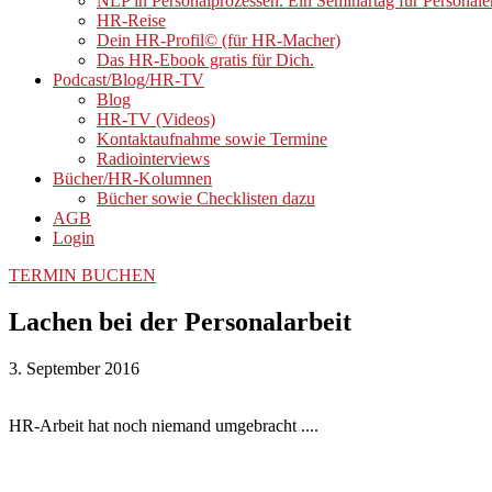
NLP in Personalprozessen. Ein Seminartag für Personale
HR-Reise
Dein HR-Profil© (für HR-Macher)
Das HR-Ebook gratis für Dich.
Podcast/Blog/HR-TV
Blog
HR-TV (Videos)
Kontaktaufnahme sowie Termine
Radiointerviews
Bücher/HR-Kolumnen
Bücher sowie Checklisten dazu
AGB
Login
TERMIN BUCHEN
Lachen bei der Personalarbeit
3. September 2016
HR-Arbeit hat noch niemand umgebracht ....