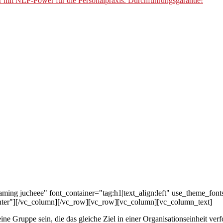
r mit NLP-Power für die Personalpraxis. Durchführungsgarantie!
ming jucheee" font_container="tag:h1|text_align:left" use_theme_fo
ter"][/vc_column][/vc_row][vc_row][vc_column][vc_column_text]
e Gruppe sein, die das gleiche Ziel in einer Organisationseinheit verfo