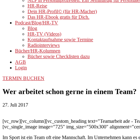
NLP in Personalprozessen. Ein Seminartag für Personale
HR-Reise
Dein HR-Profil© (für HR-Macher)
Das HR-Ebook gratis für Dich.
Podcast/Blog/HR-TV
Blog
HR-TV (Videos)
Kontaktaufnahme sowie Termine
Radiointerviews
Bücher/HR-Kolumnen
Bücher sowie Checklisten dazu
AGB
Login
TERMIN BUCHEN
Wer arbeitet schon gerne in einem Team?
27. Juli 2017
[vc_row][vc_column][vc_custom_heading text="Teamarbeit ade - Tea
[vc_single_image image="725" img_size="500x300" alignment="cen
Im Sport ist ein Team oft eine Mannschaft. Im Unternehmen kann es ein