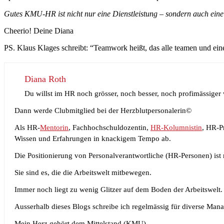
Gutes KMU-HR ist nicht nur eine Dienstleistung – sondern auch eine A
Cheerio! Deine Diana
PS. Klaus Klages schreibt: “Teamwork heißt, das alle teamen und ei
Diana Roth
Du willst im HR noch grösser, noch besser, noch profimässiger
Dann werde Clubmitglied bei der Herzblutpersonalerin©
Als HR-
Mentorin
, Fachhochschuldozentin,
HR-Kolumnistin
, HR-P
Wissen und Erfahrungen in knackigem Tempo ab.
Die Positionierung von Personalverantwortliche (HR-Personen) ist 
Sie sind es, die die Arbeitswelt mitbewegen.
Immer noch liegt zu wenig Glitzer auf dem Boden der Arbeitswelt.
Ausserhalb dieses Blogs schreibe ich regelmässig für diverse Man
Mein Herz gehört dem Mittelstand (KMU).