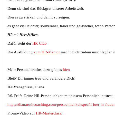
Denn sie sind das Rückgrat unserer Arbeitswelt.
Dieses zu stärken und damit zu zeigen:
es geht viel leichter, souveräner, fairer und gelassener, wenn Pers
HR mit Herz&Hirn.
Dafür steht der
HR-Club
Die Ausbildung
zum HR-Mentor
macht Dich zudem unschlagbar in
Mehr Personalerinfos dazu gibt es
hier:
Bleib' Dir immer treu und verändere Dich!
H
e
R
zensgrüsse, Diana
P.S. Prüfe Deine HR-Persönlichkeit mit diesem Persönlichkeitstest:
https://dianarothcoaching.com/persoenlichkeitsprofil-fuer-hr-frauen
Promo-Video zur
HR-Masterclass: