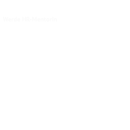
Werde HR-MentorIn
mit Zertifikat und Premiumstatus.
Für HR-Personen mit viel Praxiserfahrung, die
mehr wollen als Administration.
Die vom operativen HR zur sichtbaren HR-