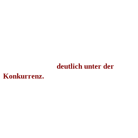
wird von mir in diesen vier Monaten
individuell begleitet.
Die Masterclass richtet sich an
Personaler, DA mit Wohnsitz Schweiz.
Die Investition für diese, sehr intensive
Ausbildung liegt
deutlich unter der
Konkurrenz.
Diese Masterclass ist eine
praxisorientierte Fortbildung für HR-
Fachpersonen, die ihre Kompetenzen im
eigenen Tempo und ohne Prüfungsdruck
erweitern möchten.