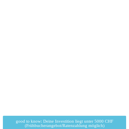
good to know: Deine Investition liegt unter 5000 CHF
(Frühbucherangebot/Ratenzahlung möglich)