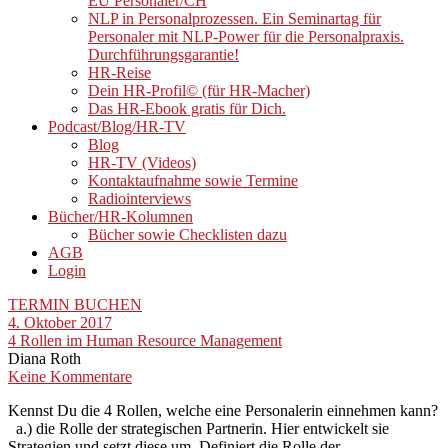
EU Personaler/CH
NLP in Personalprozessen. Ein Seminartag für
Personaler mit NLP-Power für die Personalpraxis.
Durchführungsgarantie!
HR-Reise
Dein HR-Profil© (für HR-Macher)
Das HR-Ebook gratis für Dich.
Podcast/Blog/HR-TV
Blog
HR-TV (Videos)
Kontaktaufnahme sowie Termine
Radiointerviews
Bücher/HR-Kolumnen
Bücher sowie Checklisten dazu
AGB
Login
TERMIN BUCHEN
4. Oktober 2017
4 Rollen im Human Resource Management
Diana Roth
Keine Kommentare
Kennst Du die 4 Rollen, welche eine Personalerin einnehmen kann?
a.) die Rolle der strategischen Partnerin. Hier entwickelt sie
Strategien und setzt diese um. Definiert die Rolle der