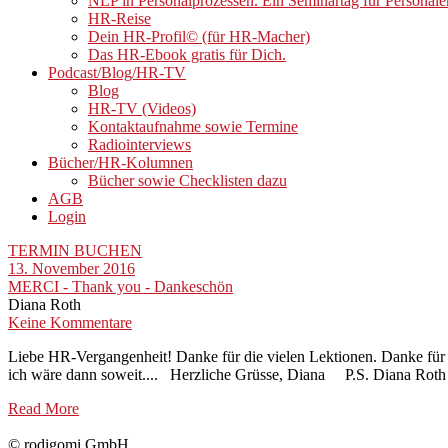
NLP in Personalprozessen. Ein Seminartag für Personale
HR-Reise
Dein HR-Profil© (für HR-Macher)
Das HR-Ebook gratis für Dich.
Podcast/Blog/HR-TV
Blog
HR-TV (Videos)
Kontaktaufnahme sowie Termine
Radiointerviews
Bücher/HR-Kolumnen
Bücher sowie Checklisten dazu
AGB
Login
TERMIN BUCHEN
13. November 2016
MERCI - Thank you - Dankeschön
Diana Roth
Keine Kommentare
Liebe HR-Vergangenheit! Danke für die vielen Lektionen. Danke für di
ich wäre dann soweit.... Herzliche Grüsse, Diana P.S. Diana Roth u
Read More
© rodigomi GmbH