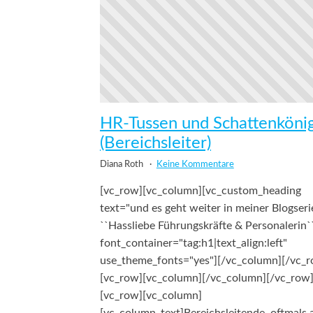
HR-Tussen und Schattenköni
(Bereichsleiter)
Diana Roth
Keine Kommentare
[vc_row][vc_column][vc_custom_heading
text="und es geht weiter in meiner Blogseri
``Hassliebe Führungskräfte & Personalerin`
font_container="tag:h1|text_align:left"
use_theme_fonts="yes"][/vc_column][/vc_
[vc_row][vc_column][/vc_column][/vc_row
[vc_row][vc_column]