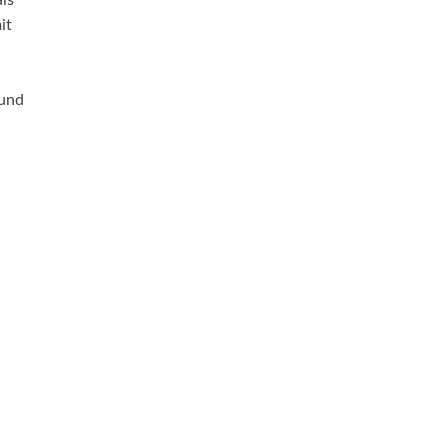
ls
it
 und