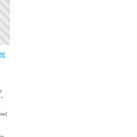
ge
e
`"
row]
]