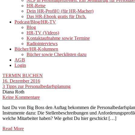
NLP in Personalprozessen. Ein Seminartag für Personale
HR-Reise
Dein HR-Profil© (für HR-Macher)
Das HR-Ebook gratis für Dich.
Podcast/Blog/HR-TV
Blog
HR-TV (Videos)
Kontaktaufnahme sowie Termine
Radiointerviews
Bücher/HR-Kolumnen
Bücher sowie Checklisten dazu
AGB
Login
TERMIN BUCHEN
16. Dezember 2016
3 Tipps zur Personalbedarfsplanung
Diana Roth
Keine Kommentare
hast Du von Big Boss den Auftag bekommen die Personalbedarfsplanun
Instrumente dazu: Die Stellenbeschreibungen und Anforderungsprofil
welche Mitarbeiter haben? Wie gehst Du hier geschickt […]
Read More