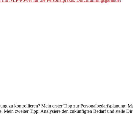
r mit NLP-Power für die Personalpraxis. Durchführungsgarantie!
g zu kontrollieren? Mein erster Tipp zur Personalbedarfsplanung: Ma
e. Mein zweiter Tipp: Analysiere den zukünfigten Bedarf und stelle D